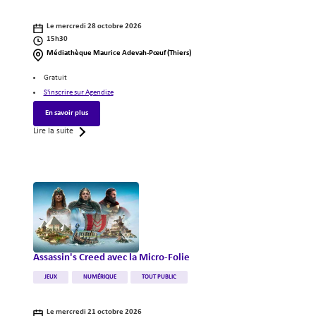
-
en ligne
Agenda
Le mercredi 28 octobre 2026
Horaires
15h30
de
Lieux
Médiathèque Maurice Adevah-Pœuf (Thiers)
l'événement
de
Précisions
l'événement
Gratuit
(informations
S'inscrire sur Agendize
complémentaires)
En savoir plus
Lire la suite
Illustration
Assassin's Creed avec la Micro-Folie
Catégories
JEUX
NUMÉRIQUE
TOUT PUBLIC
-
Agenda
Le mercredi 21 octobre 2026