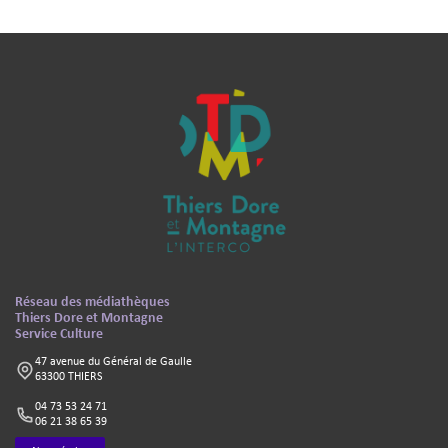
Pied de page - Informations complémentaires
Texte
Réseau des médiathèques
Thiers Dore et Montagne
Service Culture
47 avenue du Général de Gaulle
63300 THIERS
04 73 53 24 71
06 21 38 65 39