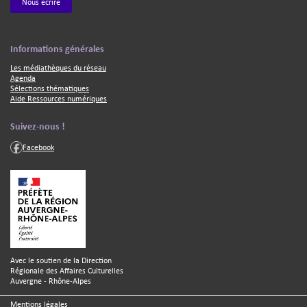
Nous écrire
Texte
Informations générales
Les médiathèques du réseau
Agenda
Sélections thématiques
Aide Ressources numériques
Texte
Suivez-nous !
Facebook
Texte
Avec le soutien de la Direction
Régionale des Affaires Culturelles
Auvergne - Rhône-Alpes
Mentions légales