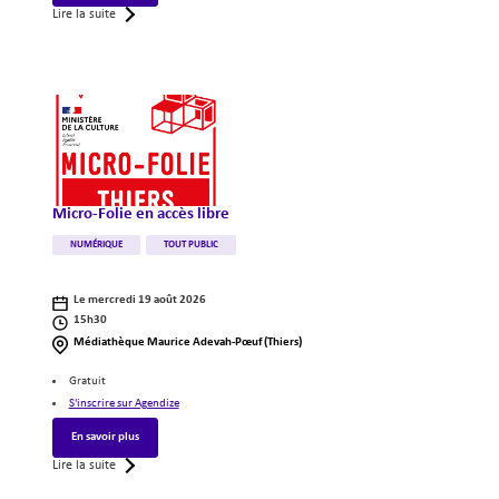
Lire la suite
Illustration
Micro-Folie en accès libre
Catégories
NUMÉRIQUE
TOUT PUBLIC
-
Agenda
Le mercredi 19 août 2026
Horaires
15h30
de
Lieux
Médiathèque Maurice Adevah-Pœuf (Thiers)
l'événement
de
Précisions
l'événement
Gratuit
(informations
S'inscrire sur Agendize
complémentaires)
En savoir plus
Lire la suite