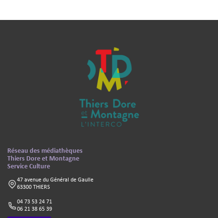
Pied de page - Informations complémentaires
Texte
Réseau des médiathèques
Thiers Dore et Montagne
Service Culture
47 avenue du Général de Gaulle
63300 THIERS
04 73 53 24 71
06 21 38 65 39