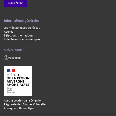
Nous écrire
Texte
Informations générales
Les médiathèques du réseau
Agenda
Sélections thématiques
Aide Ressources numériques
Texte
Suivez-nous !
Facebook
Texte
Avec le soutien de la Direction
Régionale des Affaires Culturelles
Auvergne - Rhône-Alpes