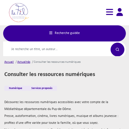
Aller
Main
User
au
user_acco
ma
navigation
accou
contenu
logo
ouverture
menu
principal
Les
médiathèques
Agenda
du réseau
Recherche guidée
Services
Vous
Sur place
inscrire
Espaces et services numériques
Mon
compte
Partager et échanger
Portage à domicile
Accueil
Actualités
Consulter les ressources numériques
Connexion
Arts
Inscription
Consulter les ressources numériques
Pour les professionnels
Accessibilité
Collections
Numérique
Services proposés
Coups de cœur
Nouveautés
Découvrez les ressources numériques accessibles avec votre compte de la
Toutes nos sélections thématiques
Médiathèque départementale du Puy-de-Dôme.
Collections accessibles
Presse, autoformation, cinéma, livres numériques, musique et albums jeunesse :
Toutes nos collections
profitez d’une offre variée pour toute la famille, où que vous soyez.
Ressources