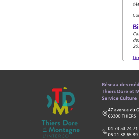
dét
Com
Bi
Car
de
20
Lir
Pied de page - Information
Réseau des mé
Texte
Thiers Dore et
Service Culture
47 avenue du G
63300 THIERS
04 73 53 24 71
06 21 38 65 39