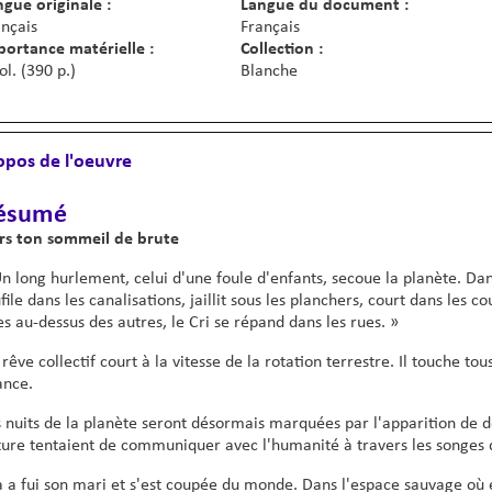
gue originale :
Langue du document :
nçais
Français
portance matérielle :
Collection :
ol. (390 p.)
Blanche
opos de l'oeuvre
ésumé
rs ton sommeil de brute
n long hurlement, celui d'une foule d'enfants, secoue la planète. Dans 
file dans les canalisations, jaillit sous les planchers, court dans les c
s au-dessus des autres, le Cri se répand dans les rues. »
rêve collectif court à la vitesse de la rotation terrestre. Il touche t
ance.
 nuits de la planète seront désormais marquées par l'apparition de d
ure tentaient de communiquer avec l'humanité à travers les songes 
 a fui son mari et s'est coupée du monde. Dans l'espace sauvage où ell