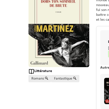
monde à
nouveaux
fui son 
battre 
et les c
Autre
Est le type d'oeuvre de
Littérature
Genre ou forme
Romans
Fantastique