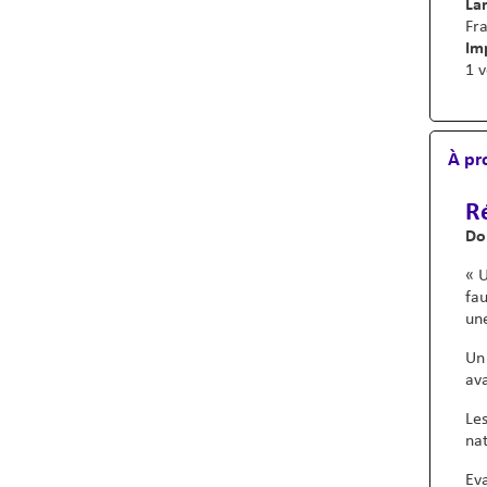
Lan
Fra
Im
1 v
À pr
R
Do
« U
fau
une
Un 
av
Les
nat
Eva