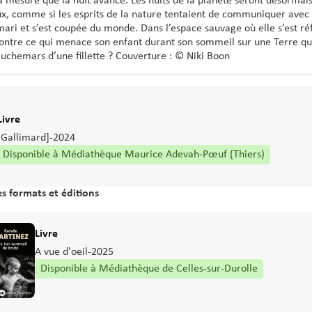
 mesure que la nuit avance. Les nuits de la planète seront désormai
, comme si les esprits de la nature tentaient de communiquer avec l
mari et s’est coupée du monde. Dans l’espace sauvage où elle s’est réf
contre ce qui menace son enfant durant son sommeil sur une Terre qu
auchemars d’une fillette ? Couverture : © Niki Boon
Type de support matériel
Livre
Editeur
[Gallimard]
-
2024
Disponible à Médiathèque Maurice Adevah-Pœuf (Thiers)
s formats et éditions
Type de support matériel
Livre
Editeur
A vue d'oeil
-
2025
Disponible à Médiathèque de Celles-sur-Durolle