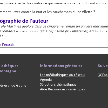
erminée à se battre contre ce qui menace son enfant durant son som
ment lutter contre la nuit et les cauchemars d'une fillette ?
ographie de l'auteur
ole Martinez déploie dans ce cinquième roman un univers merveilleux 
s romans
Le coeur cousu,
qui a reçu seize prix littéraires, et
Du domai
11.
e l'extrait
s complémentaires
diathèques
Informations générales
Suive
Texte
Texte
 Montagne
Les médiathèques du réseau
Fac
Agenda
Sélections thématiques
énéral de Gaulle
Aide Ressources numériques