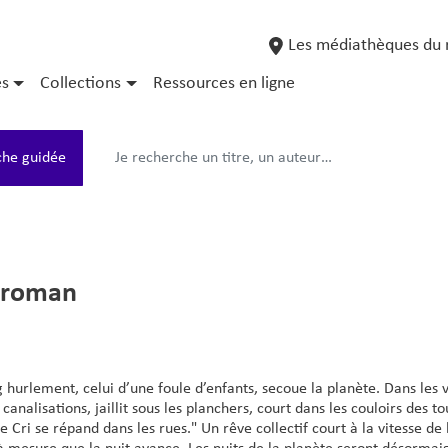
Aller
User
user_account
au
Les médiathèques du 
ouverture_bib
account
contenu
es
Collections
Ressources en ligne
menu
principal
che guidée
: roman
 hurlement, celui d’une foule d’enfants, secoue la planète. Dans les vil
 canalisations, jaillit sous les planchers, court dans les couloirs des 
le Cri se répand dans les rues." Un rêve collectif court à la vitesse de 