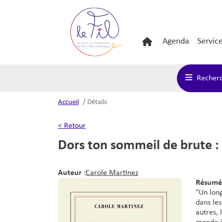
main_menu
Main
logo
Agenda
Servic
navigation
Recher
Accueil
Détails
< Retour
Dors ton sommeil de brute 
Auteur :
Carole Martinez
Résumé
"Un long
dans les
autres, 