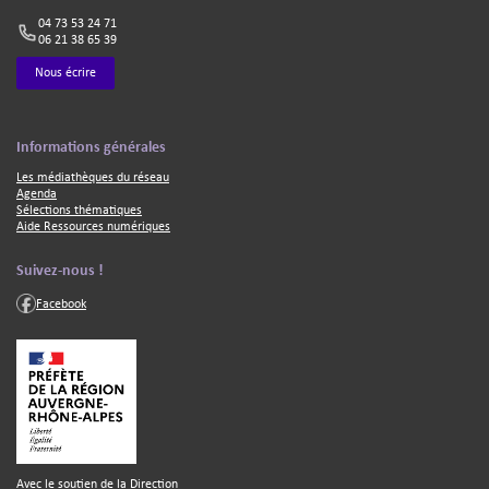
04 73 53 24 71
06 21 38 65 39
Nous écrire
Texte
Informations générales
Les médiathèques du réseau
Agenda
Sélections thématiques
Aide Ressources numériques
Texte
Suivez-nous !
Facebook
Texte
Avec le soutien de la Direction