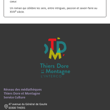
coeur.
Un roman qui célèbre les sens, entre intrigues, passion et savoir-faire au
e
XVIII
siècle.
Pied de page - Informations complémentaires
Texte
Réseau des médiathèques
Thiers Dore et Montagne
Service Culture
47 avenue du Général de Gaulle
63300 THIERS