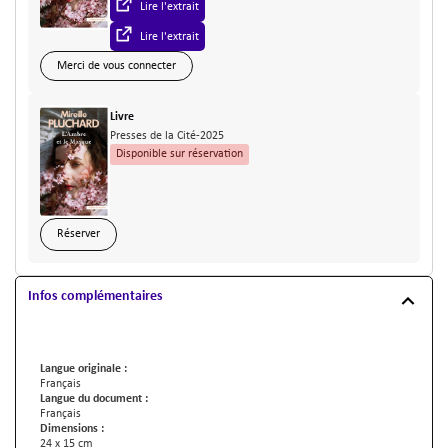
Lire l'extrait
Lire l'extrait
Merci de vous connecter
Type de support matériel
Livre
Editeur
Presses de la Cité
-
2025
Disponible sur réservation
Réserver
Infos complémentaires
Langue originale :
Français
Langue du document :
Français
Dimensions :
24 x 15 cm