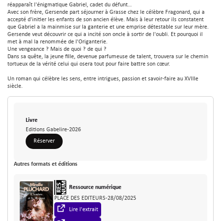
réapparaît l'énigmatique Gabriel, cadet du défunt…
Avec son frère, Gersende part séjourner à Grasse chez le célèbre Fragonard, qui a
accepté d'initier les enfants de son ancien élève. Mais à leur retour ils constatent
que Gabriel a la mainmise sur la ganterie et une emprise détestable sur leur mère.
Gersende veut découvrir ce qui a incité son oncle à sortir de l'oubli. Et pourquoi il
met à mal la renommée de l'Origanterie.
Une vengeance ? Mais de quoi ? de qui ?
Dans sa quête, la jeune fille, devenue parfumeuse de talent, trouvera sur le chemin
tortueux de la vérité celui qui osera tout pour faire battre son cœur.
Un roman qui célèbre les sens, entre intrigues, passion et savoir-faire au XVIIIe
siècle.
Type de support matériel
Livre
Editeur
Editions Gabelire
-
2026
Réserver
Autres formats et éditions
Type de support matériel
Ressource numérique
Editeur
PLACE DES EDITEURS
-
28/08/2025
Lire l'extrait