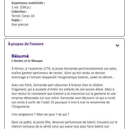
Importance matérielle :
1 vol. (538 p.)
Collection :
Terroir. Corps 16
Public :
Non précisé
À propos de l'oeuvre
Résumé
L'Ambre et le Masque
À Nîmes, à l'automne 1779, la jeune Gersende perd brutalement son père,
maître gantier-parfumeur de renom. Alors qu'est rendu un dernier
hommage à l'artisan réapparaît l'énigmatique Gabriel, cadet du défunt...
Avec son frère, Gersende part séjourner à Grasse chez le célèbre
Fragonard, qui a accepté d'initier les enfants de son ancien élève. Mais à
leur retour ils constatent que Gabriel a la mainmise sur la ganterie et une
emprise détestable sur leur mère. Gersende veut découvrir ce qui a incité
son oncle à sortir de l'oubli. Et pourquoi il met à mal la renommée de
l'Origanterie.
Une vengeance ? Mais de quoi ? de qui ?
Dans sa quête, la jeune fille, devenue parfumeuse de talent, trouvera sur le
chemin tortueux de la vérité celui qui osera tout pour faire battre son